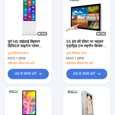
पूर्ण HD वाईफ़ाई विज्ञापन
55 इंच की दीवार पर चढ़कर
डिजिटल साइनेज प्लेयर
एंड्रॉइड टच स्क्रीन कियोस्क
50HZ 43inch LCD
डिस्प्ले 38kg 620W 38kg
मूल्य:
विनिमय योग्य
मूल्य:
विनिमय योग्य
बिलबोर्ड
MOQ:
1 टुकड़ा
MOQ:
1 टुकड़ा
नवीनतम कीमत पता करें
नवीनतम कीमत पता करें
अब से संपर्क करें
अब से संपर्क करें