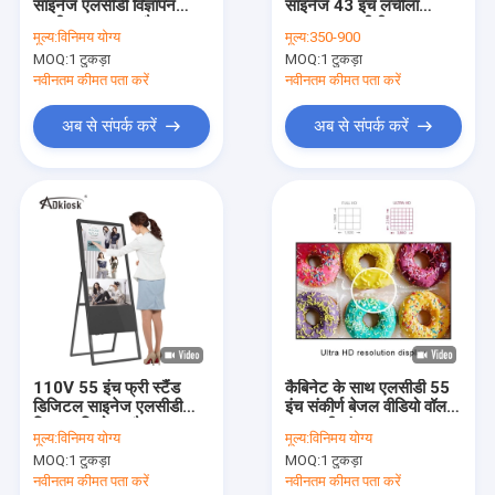
साइनेज एलसीडी विज्ञापन
साइनेज 43 इंच लचीला
कारखाना भ्रमण
स्क्रीन 16:9 1G रैम
1080p एलसीडी
मूल्य:
विनिमय योग्य
मूल्य:
350-900
इंटेलिजेंट
MOQ:
1 टुकड़ा
MOQ:
1 टुकड़ा
गुणवत्ता नियंत्रण
नवीनतम कीमत पता करें
नवीनतम कीमत पता करें
संपर्क करें
अब से संपर्क करें
अब से संपर्क करें
समाचार
एक उद्धरण की विनती करे
आउटडोर डिजिटल साइनेज
लिफ्ट डिजिटल साइनेज
110V 55 इंच फ्री स्टैंड
कैबिनेट के साथ एलसीडी 55
डिजिटल साइनेज एलसीडी
इंच संकीर्ण बेजल वीडियो वॉल
विज्ञापन डिजिटल साइनेज
विज्ञापन कियोस्क रैम 2G
एफएचडी संकल्प
मूल्य:
विनिमय योग्य
मूल्य:
विनिमय योग्य
वॉल माउंटेड डिजिटल साइनेज
MOQ:
1 टुकड़ा
MOQ:
1 टुकड़ा
नवीनतम कीमत पता करें
नवीनतम कीमत पता करें