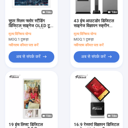
सुपर स्लिम फ्लोर स्टैंडिंग
43 इंच आउटडोर डिजिटल
डिजिटल साइनेज OLED टू
साइनेज विज्ञापन स्क्रीन
साइडेड डिस्प्ले ट्रांसपेरेंट 43
16.7M रंग 240V
मूल्य:
विनिमय योग्य
मूल्य:
विनिमय योग्य
इंच
MOQ:
1 टुकड़ा
MOQ:
1 टुकड़ा
नवीनतम कीमत पता करें
नवीनतम कीमत पता करें
अब से संपर्क करें
अब से संपर्क करें
घर
उत्पादों
हमारे बारे में
19 इंच लिफ्ट डिजिटल
16:9 रेस्तरां विज्ञापन डिजिटल