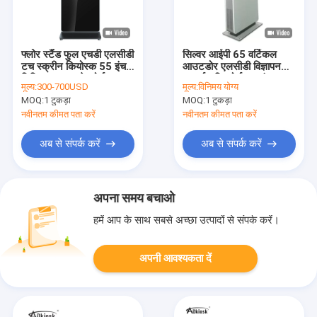
फ्लोर स्टैंड फुल एचडी एलसीडी
सिल्वर आईपी 65 वर्टिकल
टच स्क्रीन कियोस्क 55 इंच
आउटडोर एलसीडी विज्ञापन
डिजिटल H81 मेनबोर्ड i3 i5
प्रदर्शन बिलबोर्ड 55 इंच
मूल्य:
300-700USD
मूल्य:
विनिमय योग्य
CPU
1209 मिमी ऊँचाई:
MOQ:
1 टुकड़ा
MOQ:
1 टुकड़ा
नवीनतम कीमत पता करें
नवीनतम कीमत पता करें
अब से संपर्क करें
अब से संपर्क करें
अपना समय बचाओ
हमें आप के साथ सबसे अच्छा उत्पादों से संपर्क करें।
अपनी आवश्यकता दें