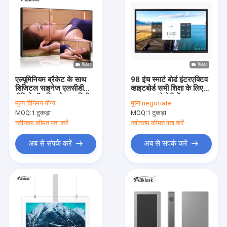
एल्यूमिनियम ब्रैकेट के साथ
98 इंच स्मार्ट बोर्ड इंटरएक्टिव
डिजिटल साइनेज एलसीडी
व्हाइटबोर्ड सभी शिक्षा के लिए
वीडियो वॉल डिस्प्ले 3.5 मिमी
एक 1GB मेमोरी में
मूल्य:
विनिमय योग्य
मूल्य:
negotiate
बेज़ल एफएचडी 46 इंच
MOQ:
1 टुकड़ा
MOQ:
1 टुकड़ा
नवीनतम कीमत पता करें
नवीनतम कीमत पता करें
अब से संपर्क करें
अब से संपर्क करें